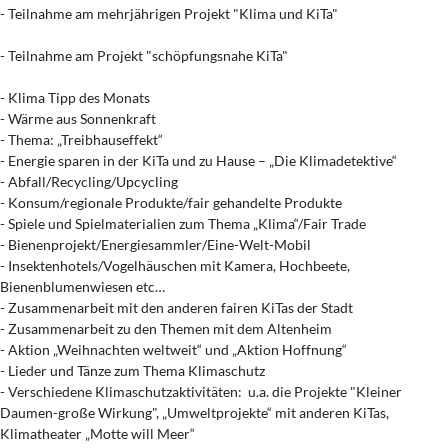
- Teilnahme am mehrjährigen Projekt "Klima und KiTa"
- Teilnahme am Projekt "schöpfungsnahe KiTa"
- Klima Tipp des Monats
- Wärme aus Sonnenkraft
- Thema: „Treibhauseffekt“
- Energie sparen in der KiTa und zu Hause – „Die Klimadetektive“
- Abfall/Recycling/Upcycling
- Konsum/regionale Produkte/fair gehandelte Produkte
- Spiele und Spielmaterialien zum Thema „Klima“/Fair Trade
- Bienenprojekt/Energiesammler/Eine-Welt-Mobil
- Insektenhotels/Vogelhäuschen mit Kamera, Hochbeete,
Bienenblumenwiesen etc…
- Zusammenarbeit mit den anderen fairen KiTas der Stadt
- Zusammenarbeit zu den Themen mit dem Altenheim
- Aktion „Weihnachten weltweit“ und „Aktion Hoffnung“
- Lieder und Tänze zum Thema Klimaschutz
- Verschiedene Klimaschutzaktivitäten: u.a. die Projekte "Kleiner
Daumen-große Wirkung", „Umweltprojekte“ mit anderen KiTas,
Klimatheater „Motte will Meer“